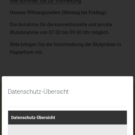
Hier kommen Sie zur Vormerkung
.
Unsere Öffnungszeiten (Montag bis Freitag):
Die Annahme für die konventionierte und private
Blutabnahme von 07.00 bis 09.00 Uhr möglich.
Bitte bringen Sie die Verschreibung der Blutproben in
Papierform mit.
Datenschutz-Übersicht
Datenschutz-Übersicht