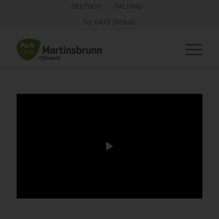
DEUTSCH
ITALIANO
Tel.
0473 205600